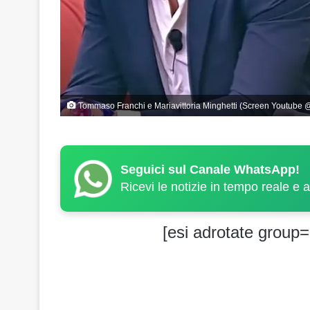
Tommaso Franchi e Mariavittoria Minghetti (Screen Youtube 
Seguici sul Canale WhatsApp!
Ricevi le notizie in tempo reale e 
[esi adrotate group=