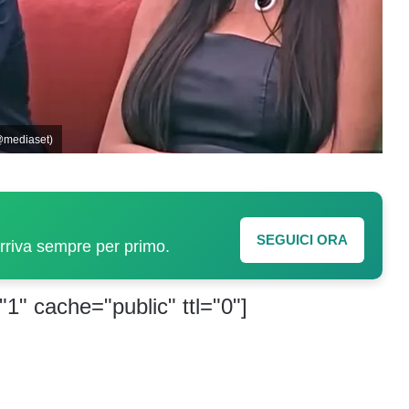
@mediaset)
SEGUICI ORA
arriva sempre per primo.
"1" cache="public" ttl="0"]