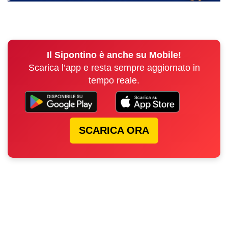
Il Sipontino è anche su Mobile!
Scarica l’app e resta sempre aggiornato in
tempo reale.
SCARICA ORA