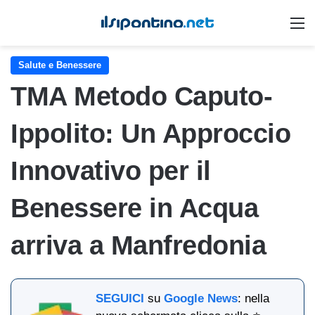
M
Salute e Benessere
TMA Metodo Caputo-
Ippolito: Un Approccio
Innovativo per il
Benessere in Acqua
arriva a Manfredonia
SEGUICI
su
Google News
: nella