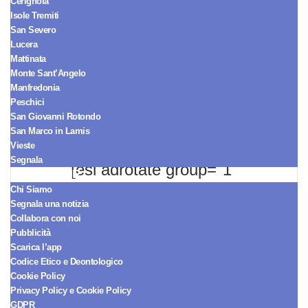
Cerignola
Isole Tremiti
San Severo
Seguici sul Canale WhatsApp!
Lucera
Mattinata
Ricevi le notizie in tempo reale e
Monte Sant’Angelo
arriva sempre per primo.
Manfredonia
Peschici
SEGUICI ORA
San Giovanni Rotondo
San Marco in Lamis
Vieste
Segnala
[esi adrotate group="1"
REDAZIONE
Chi Siamo
cache="public" ttl="0"]
Segnala una notizia
Collabora con noi
Pubblicità
Scarica l’app
Codice Etico e Deontologico
Cookie Policy
Privacy Policy e Cookie Policy
GDPR