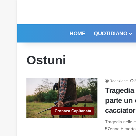
HOME
QUOTIDIANO
Ostuni
Redazione
Tragedia 
parte un 
cacciator
Cronaca Capitanata
Tragedia nelle 
57enne è morto a