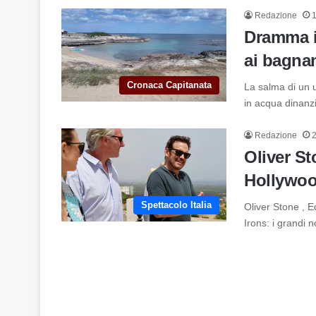
Redazione
Dramma i
ai bagnan
Cronaca Capitanata
La salma di un 
in acqua dinanzi
Redazione
Oliver St
Hollywood
Spettacolo Italia
Oliver Stone , E
Irons: i grandi