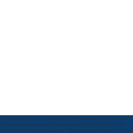
© Copyright 2026, Tutti i diritti riservati | Powered by
Know K. Srl
-- Stock
Photos provided by our partner
Depositphotos
©SIPOMEDIA ADV SRLS
P.IVA 04409080712 www.sipomedia.it - Testata Giornalistica reg. n. 7/07, Trib