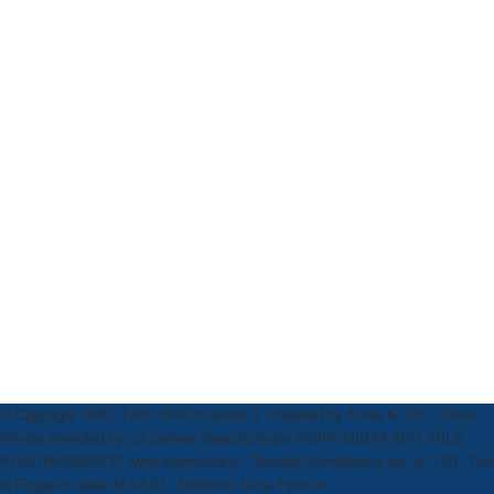
© Copyright 2026, Tutti i diritti riservati | Powered by
Know K. Srl
-- Stock
Photos provided by our partner
Depositphotos
©SIPOMEDIA ADV SRLS
P.IVA 04409080712 www.sipomedia.it - Testata Giornalistica reg. n. 7/07, Trib
di Foggia in data 24.04.07 - Direttore: Luca Pernice