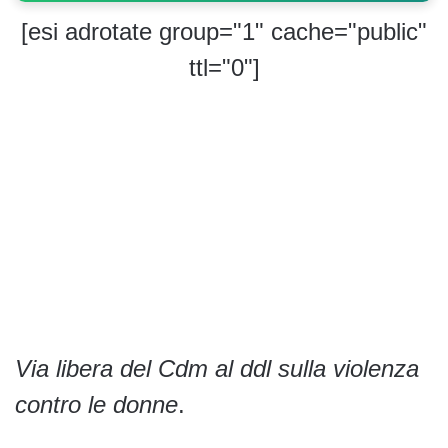
[esi adrotate group="1" cache="public"
ttl="0"]
Via libera del Cdm al ddl sulla violenza
contro le donne
.