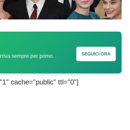
SEGUICI ORA
arriva sempre per primo.
"1" cache="public" ttl="0"]