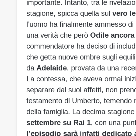
importante. Intanto, tra le rivelazi
stagione, spicca quella sul
vero l
l’uomo ha finalmente ammesso di e
una verità che però
Odile ancora
commendatore ha deciso di includ
che getta nuove ombre sugli equilibr
da
Adelaide
, provata da una recen
La contessa, che aveva ormai inizia
separare dai suoi affetti, non pren
testamento di Umberto, temendo nu
della famiglia. La decima stagione 
settembre su Rai 1
, con una punt
l’episodio sarà infatti dedicato