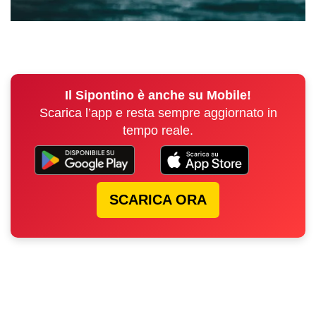
Il Sipontino è anche su Mobile!
Scarica l’app e resta sempre aggiornato in
tempo reale.
SCARICA ORA