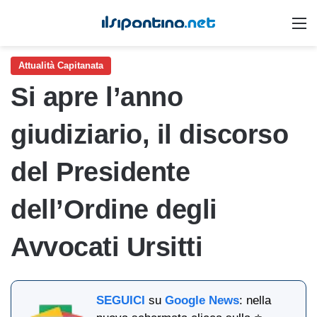
M
Attualità Capitanata
Si apre l’anno
giudiziario, il discorso
del Presidente
dell’Ordine degli
Avvocati Ursitti
SEGUICI
su
Google News
: nella