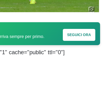
SEGUICI ORA
arriva sempre per primo.
"1" cache="public" ttl="0"]