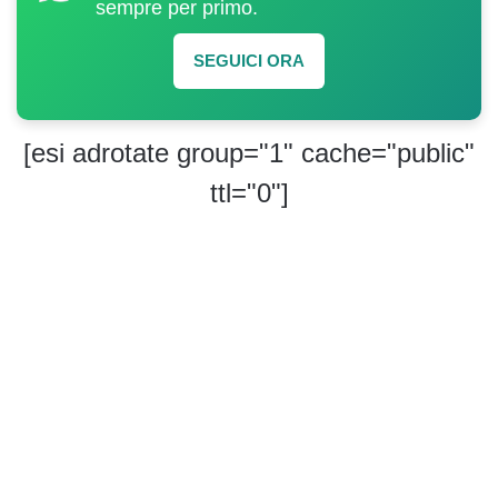
sempre per primo.
SEGUICI ORA
[esi adrotate group="1" cache="public"
ttl="0"]