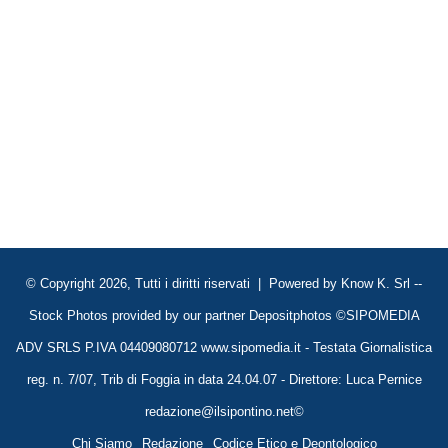
© Copyright 2026, Tutti i diritti riservati | Powered by
Know K. Srl
--
Stock Photos provided by our partner
Depositphotos
©SIPOMEDIA
ADV SRLS P.IVA 04409080712 www.sipomedia.it - Testata Giornalistica
reg. n. 7/07, Trib di Foggia in data 24.04.07 - Direttore: Luca Pernice
redazione@ilsipontino.net©
Chi Siamo
Redazione
Codice Etico e Deontologico