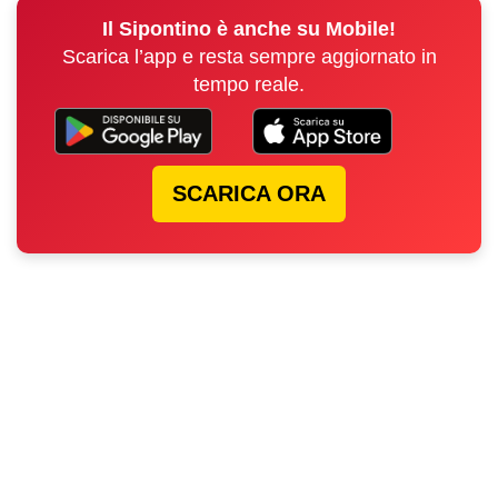
Il Sipontino è anche su Mobile!
Scarica l’app e resta sempre aggiornato in
tempo reale.
SCARICA ORA