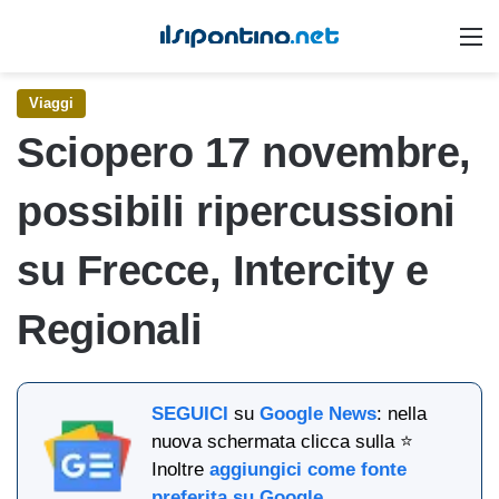
M
Viaggi
Sciopero 17 novembre,
possibili ripercussioni
su Frecce, Intercity e
Regionali
SEGUICI
su
Google News
: nella
nuova schermata clicca sulla ⭐
Inoltre
aggiungici come fonte
preferita su Google