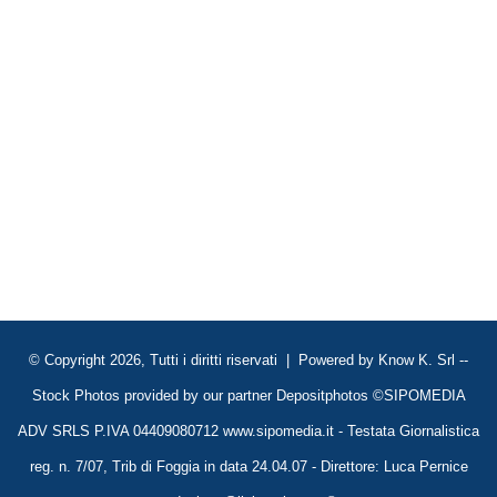
© Copyright 2026, Tutti i diritti riservati | Powered by
Know K. Srl
--
Stock Photos provided by our partner
Depositphotos
©SIPOMEDIA
ADV SRLS P.IVA 04409080712 www.sipomedia.it - Testata Giornalistica
reg. n. 7/07, Trib di Foggia in data 24.04.07 - Direttore: Luca Pernice