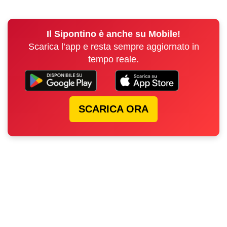
Il Sipontino è anche su Mobile!
Scarica l’app e resta sempre aggiornato in
tempo reale.
SCARICA ORA