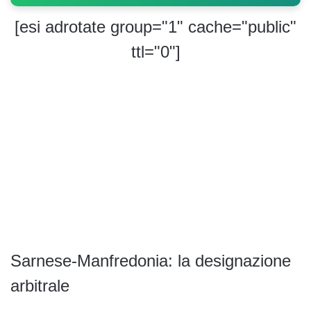
[esi adrotate group="1" cache="public"
ttl="0"]
Sarnese-Manfredonia: la designazione
arbitrale