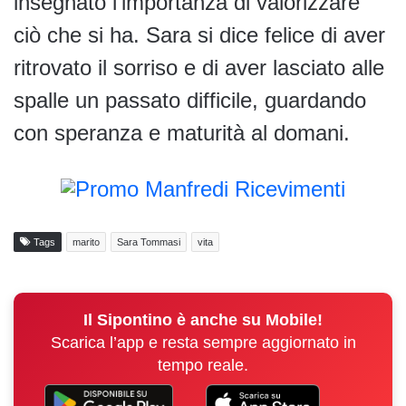
insegnato l’importanza di valorizzare
ciò che si ha. Sara si dice felice di aver
ritrovato il sorriso e di aver lasciato alle
spalle un passato difficile, guardando
con speranza e maturità al domani.
Tags
marito
Sara Tommasi
vita
Il Sipontino è anche su Mobile!
Scarica l’app e resta sempre aggiornato in
tempo reale.