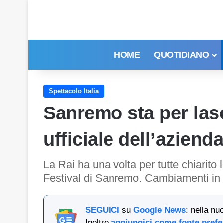
HOME
QUOTIDIANO
Spettacolo Italia
Sanremo sta per lasc
ufficiale dell’azienda
La Rai ha una volta per tutte chiarito 
Festival di Sanremo. Cambiamenti in 
SEGUICI
su
Google News
: nella nu
Inoltre
aggiungici come fonte prefe