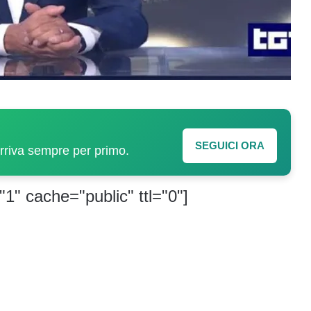
SEGUICI ORA
arriva sempre per primo.
"1" cache="public" ttl="0"]