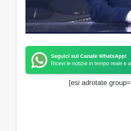
Seguici sul Canale WhatsApp!
Ricevi le notizie in tempo reale e 
[esi adrotate group=