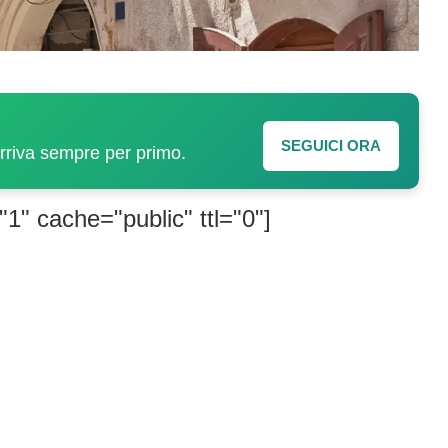
SEGUICI ORA
arriva sempre per primo.
"1" cache="public" ttl="0"]