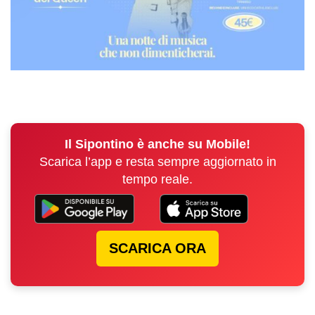
Il Sipontino è anche su Mobile!
Scarica l’app e resta sempre aggiornato in
tempo reale.
SCARICA ORA