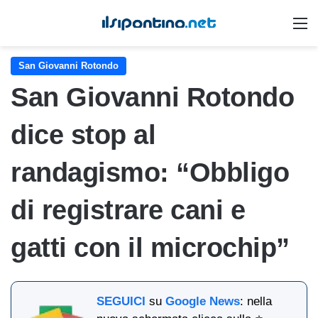
M
San Giovanni Rotondo
San Giovanni Rotondo
dice stop al
randagismo: “Obbligo
di registrare cani e
gatti con il microchip”
SEGUICI
su
Google News
: nella