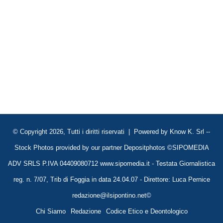
© Copyright 2026, Tutti i diritti riservati | Powered by
Know K. Srl
--
Stock Photos provided by our partner
Depositphotos
©SIPOMEDIA
ADV SRLS P.IVA 04409080712 www.sipomedia.it - Testata Giornalistica
reg. n. 7/07, Trib di Foggia in data 24.04.07 - Direttore: Luca Pernice
redazione@ilsipontino.net©
Chi Siamo
Redazione
Codice Etico e Deontologico