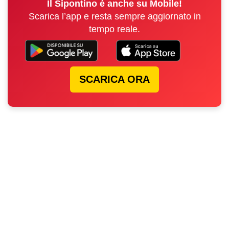
Il Sipontino è anche su Mobile!
Scarica l’app e resta sempre aggiornato in
tempo reale.
SCARICA ORA