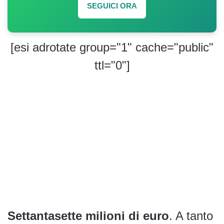
SEGUICI ORA
[esi adrotate group="1" cache="public"
ttl="0"]
Settantasette milioni di euro
. A tanto