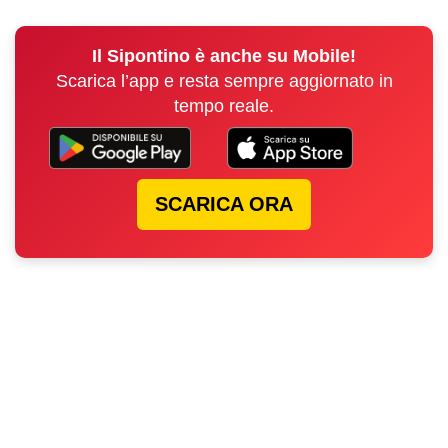
Il Sipontino è anche su Mobile!
Scarica l’app e resta sempre aggiornato in
tempo reale.
SCARICA ORA