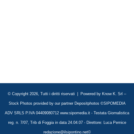
© Copyright 2026, Tutti i diritti riservati | Powered by
Know K. Srl
--
Stock Photos provided by our partner
Depositphotos
©SIPOMEDIA
ADV SRLS P.IVA 04409080712 www.sipomedia.it - Testata Giornalistica
reg. n. 7/07, Trib di Foggia in data 24.04.07 - Direttore: Luca Pernice
redazione@ilsipontino.net©