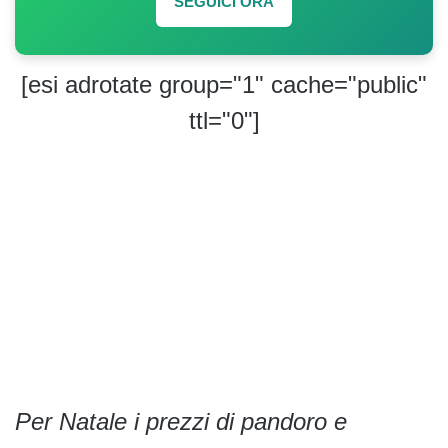
SEGUICI ORA
[esi adrotate group="1" cache="public"
ttl="0"]
Per Natale i prezzi di pandoro e