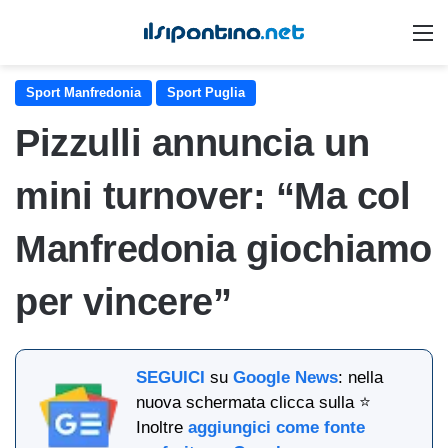
M
Sport Manfredonia
Sport Puglia
Pizzulli annuncia un
mini turnover: “Ma col
Manfredonia giochiamo
per vincere”
SEGUICI
su
Google News
: nella
nuova schermata clicca sulla ⭐
Inoltre
aggiungici come fonte