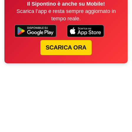
Il Sipontino è anche su Mobile!
Scarica l’app e resta sempre aggiornato in
tempo reale.
SCARICA ORA