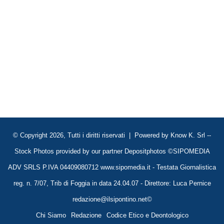
© Copyright 2026, Tutti i diritti riservati | Powered by
Know K. Srl
--
Stock Photos provided by our partner
Depositphotos
©SIPOMEDIA
ADV SRLS P.IVA 04409080712 www.sipomedia.it - Testata Giornalistica
reg. n. 7/07, Trib di Foggia in data 24.04.07 - Direttore: Luca Pernice
redazione@ilsipontino.net©
Chi Siamo
Redazione
Codice Etico e Deontologico