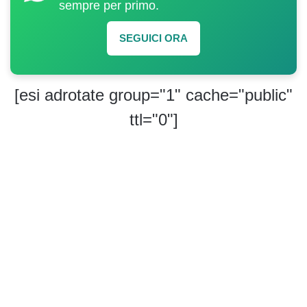
sempre per primo.
SEGUICI ORA
[esi adrotate group="1" cache="public"
ttl="0"]