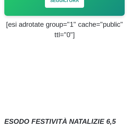
SEGUICI ORA
[esi adrotate group="1" cache="public"
ttl="0"]
ESODO FESTIVITÀ NATALIZIE 6,5