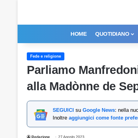
HOME
QUOTIDIANO
Fede e religione
Parliamo Manfredoni
alla Madònne de Se
SEGUICI
su
Google News
: nella nu
Inoltre
aggiungici come fonte prefe
Redazione
27 Agosto 2023