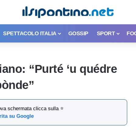
SPETTACOLO ITALIA
GOSSIP
SPORT
FO
ano: “Purté ‘u quédre
pònde”
ova schermata clicca sulla ⭐
rita su Google