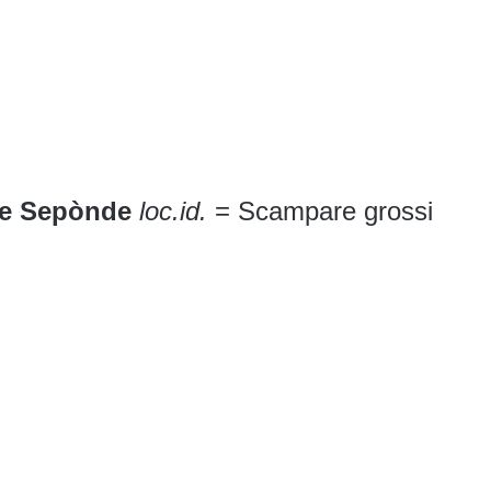
de Sepònde
loc.id.
= Scampare grossi