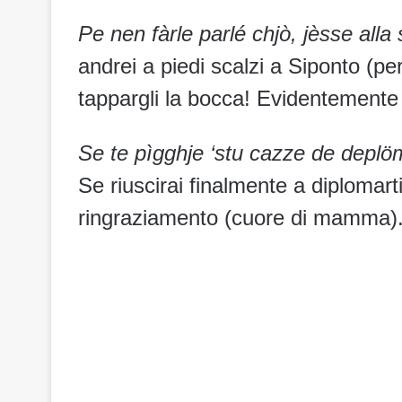
Pe nen fàrle parlé chjò, jèsse all
andrei a piedi scalzi a Siponto (p
tappargli la bocca! Evidentemente l
Se te pìgghje ‘stu cazze de depl
Se riuscirai finalmente a diplomar
ringraziamento (cuore di mamma)