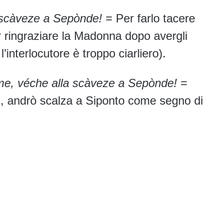
a scàveze a Sepònde!
= Per farlo tacere
er ringraziare la Madonna dopo avergli
’interlocutore è troppo ciarliero).
öme, véche alla scàveze a Sepònde!
=
ti, andrò scalza a Siponto come segno di
.