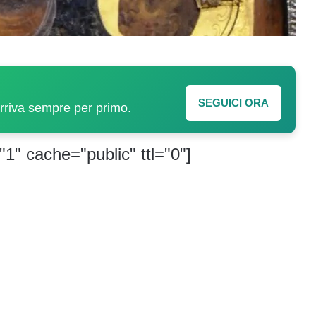
SEGUICI ORA
arriva sempre per primo.
"1" cache="public" ttl="0"]