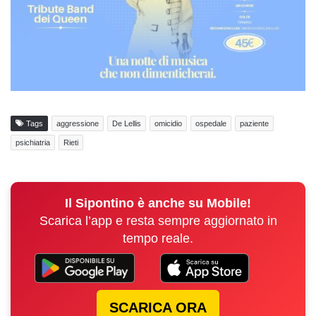
Tags
aggressione
De Lellis
omicidio
ospedale
paziente
psichiatria
Rieti
Il Sipontino è anche su Mobile!
Scarica l’app e resta sempre aggiornato in
tempo reale.
SCARICA ORA