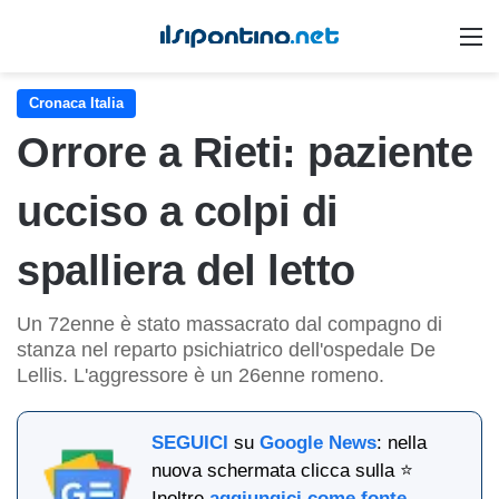
M
Cronaca Italia
Orrore a Rieti: paziente
ucciso a colpi di
spalliera del letto
Un 72enne è stato massacrato dal compagno di
stanza nel reparto psichiatrico dell'ospedale De
Lellis. L'aggressore è un 26enne romeno.
SEGUICI
su
Google News
: nella
nuova schermata clicca sulla ⭐
Inoltre
aggiungici come fonte