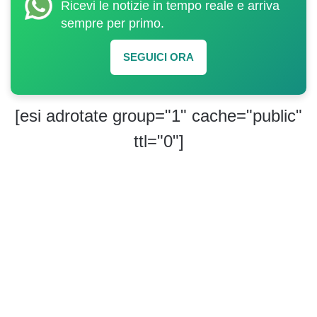
Ricevi le notizie in tempo reale e arriva
sempre per primo.
SEGUICI ORA
[esi adrotate group="1" cache="public"
ttl="0"]