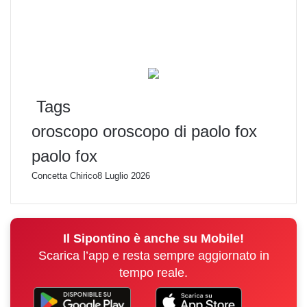
Tags
oroscopo
oroscopo di paolo fox
paolo fox
Concetta Chirico
8 Luglio 2026
Il Sipontino è anche su Mobile!
Scarica l’app e resta sempre aggiornato in
tempo reale.