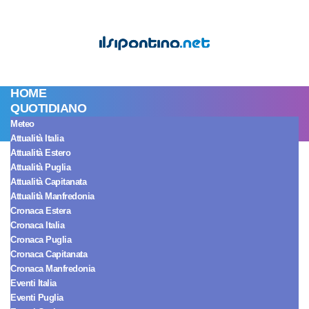
HOME
QUOTIDIANO
Meteo
Attualità Italia
Spettacolo Italia
Attualità Estero
Oroscopo di Paolo
Attualità Puglia
Attualità Capitanata
Attualità Manfredonia
Fox dell’8 luglio:
Cronaca Estera
Cronaca Italia
giornata critica per i
Cronaca Puglia
Cronaca Capitanata
Cronaca Manfredonia
Gemelli
Eventi Italia
Eventi Puglia