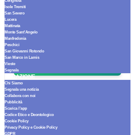
Cerignola
Isole Tremiti
San Severo
Lucera
Mattinata
Seguici sul Canale WhatsApp!
Monte Sant’Angelo
Ricevi le notizie in tempo reale e
Manfredonia
arriva sempre per primo.
Peschici
San Giovanni Rotondo
San Marco in Lamis
SEGUICI ORA
Vieste
Segnala
REDAZIONE
[esi adrotate group="1"
Chi Siamo
Segnala una notizia
cache="public" ttl="0"]
Collabora con noi
Pubblicità
Scarica l’app
Codice Etico e Deontologico
Cookie Policy
Privacy Policy e Cookie Policy
GDPR