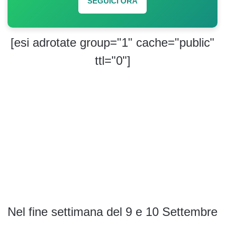
SEGUICI ORA
[esi adrotate group="1" cache="public"
ttl="0"]
Nel fine settimana del 9 e 10 Settembre