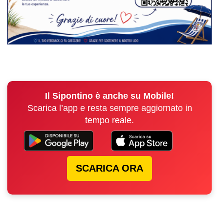
Il Sipontino è anche su Mobile!
Scarica l’app e resta sempre aggiornato in
tempo reale.
SCARICA ORA