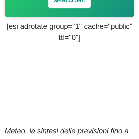
SEGUICI ORA
[esi adrotate group="1" cache="public"
ttl="0"]
Meteo, la sintesi delle previsioni fino a