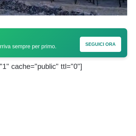
SEGUICI ORA
arriva sempre per primo.
"1" cache="public" ttl="0"]