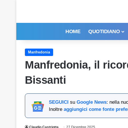
HOME
QUOTIDIANO
Manfredonia
Manfredonia, il rico
Bissanti
SEGUICI
su
Google News
: nella nu
Inoltre
aggiungici come fonte prefe
Claudio Castriotta
27 Dicembre 2025