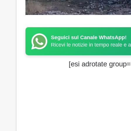
Seguici sul Canale WhatsApp!
Ricevi le notizie in tempo reale e 
[esi adrotate group=