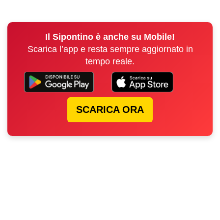
Il Sipontino è anche su Mobile!
Scarica l’app e resta sempre aggiornato in
tempo reale.
SCARICA ORA