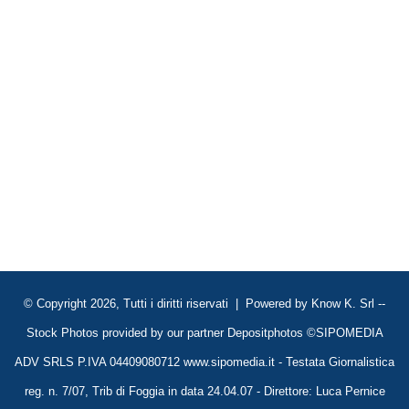
© Copyright 2026, Tutti i diritti riservati | Powered by
Know K. Srl
--
Stock Photos provided by our partner
Depositphotos
©SIPOMEDIA
ADV SRLS P.IVA 04409080712 www.sipomedia.it - Testata Giornalistica
reg. n. 7/07, Trib di Foggia in data 24.04.07 - Direttore: Luca Pernice