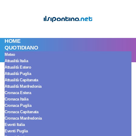
HOME
QUOTIDIANO
Meteo
Attualità Italia
Politica Manfredonia
Attualità Estero
Manfredonia,
Attualità Puglia
Attualità Capitanata
Attualità Manfredonia
“Amministrazione
Cronaca Estera
Cronaca Italia
La Marca, cronaca
Cronaca Puglia
Cronaca Capitanata
Cronaca Manfredonia
di una fine
Eventi Italia
Eventi Puglia