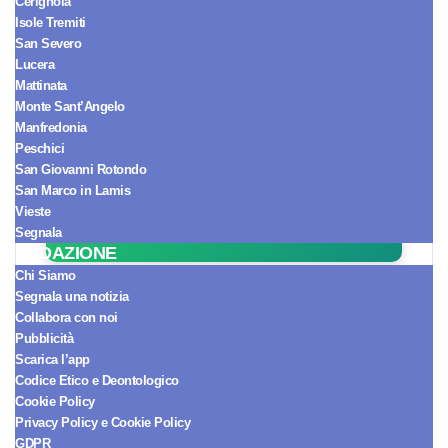
Cerignola
Isole Tremiti
San Severo
Lucera
Mattinata
Monte Sant’Angelo
Seguici sul Canale WhatsApp!
Manfredonia
Ricevi le notizie in tempo reale e
Peschici
arriva sempre per primo.
San Giovanni Rotondo
San Marco in Lamis
SEGUICI ORA
Vieste
Segnala
REDAZIONE
Chi Siamo
[esi adrotate group="1"
Segnala una notizia
Collabora con noi
cache="public" ttl="0"]
Pubblicità
Scarica l’app
Codice Etico e Deontologico
Cookie Policy
Privacy Policy e Cookie Policy
GDPR