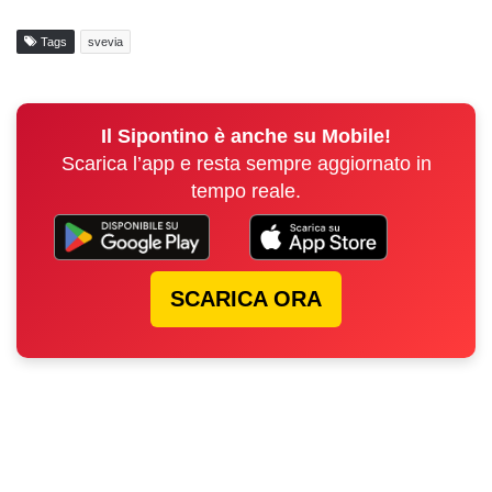
Tags
svevia
Il Sipontino è anche su Mobile!
Scarica l’app e resta sempre aggiornato in
tempo reale.
SCARICA ORA