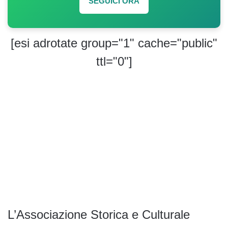
SEGUICI ORA
[esi adrotate group="1" cache="public"
ttl="0"]
L’Associazione Storica e Culturale