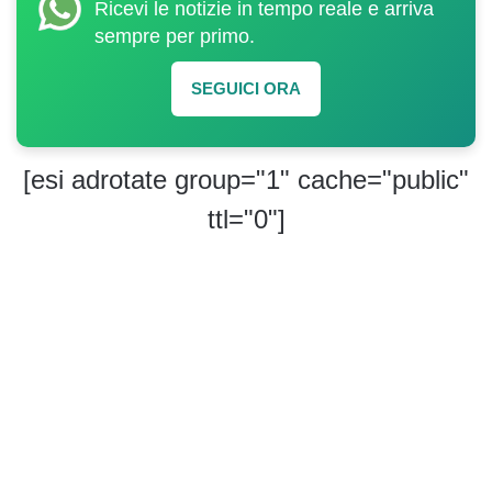
Ricevi le notizie in tempo reale e arriva
sempre per primo.
SEGUICI ORA
[esi adrotate group="1" cache="public"
ttl="0"]