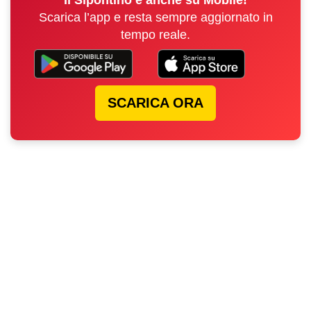
Il Sipontino è anche su Mobile!
Scarica l’app e resta sempre aggiornato in
tempo reale.
SCARICA ORA