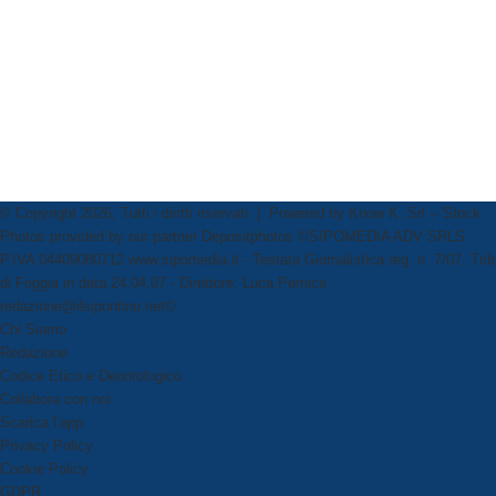
© Copyright 2026, Tutti i diritti riservati | Powered by
Know K. Srl
-- Stock
Photos provided by our partner
Depositphotos
©SIPOMEDIA ADV SRLS
P.IVA 04409080712 www.sipomedia.it - Testata Giornalistica reg. n. 7/07, Trib
di Foggia in data 24.04.07 - Direttore: Luca Pernice
redazione@ilsipontino.net©
Chi Siamo
Redazione
Codice Etico e Deontologico
Collabora con noi
Scarica l’app
Privacy Policy
Cookie Policy
GDPR