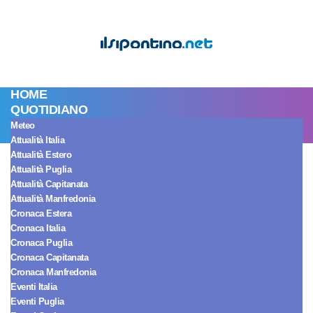
HOME
QUOTIDIANO
Meteo
Attualità Italia
Spettacolo Italia
Attualità Estero
Javier Martinez,
Attualità Puglia
Attualità Capitanata
Attualità Manfredonia
siparietto con
Cronaca Estera
Cronaca Italia
Helena Prestes:
Cronaca Puglia
Cronaca Capitanata
Cronaca Manfredonia
“Non ci sono
Eventi Italia
Eventi Puglia