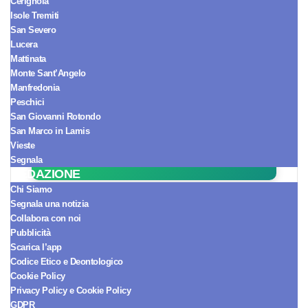
Cerignola
Isole Tremiti
San Severo
Lucera
Mattinata
Monte Sant’Angelo
Seguici sul Canale WhatsApp!
Manfredonia
Ricevi le notizie in tempo reale e
Peschici
arriva sempre per primo.
San Giovanni Rotondo
San Marco in Lamis
SEGUICI ORA
Vieste
Segnala
REDAZIONE
Chi Siamo
[esi adrotate group="1"
Segnala una notizia
Collabora con noi
cache="public" ttl="0"]
Pubblicità
Scarica l’app
Codice Etico e Deontologico
Cookie Policy
Privacy Policy e Cookie Policy
GDPR