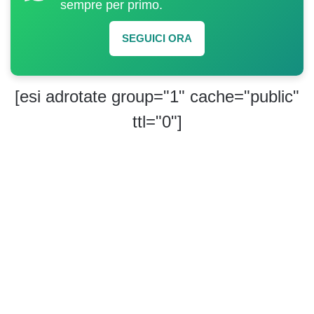
sempre per primo.
SEGUICI ORA
[esi adrotate group="1" cache="public"
ttl="0"]