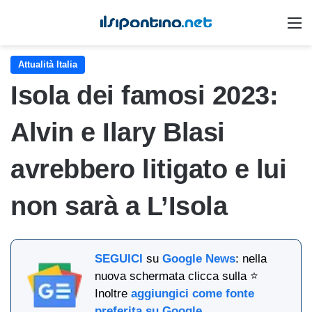
M
Attualità Italia
Isola dei famosi 2023:
Alvin e Ilary Blasi
avrebbero litigato e lui
non sarà a L’Isola
SEGUICI
su
Google News
: nella
nuova schermata clicca sulla ⭐
Inoltre
aggiungici come fonte
preferita su Google