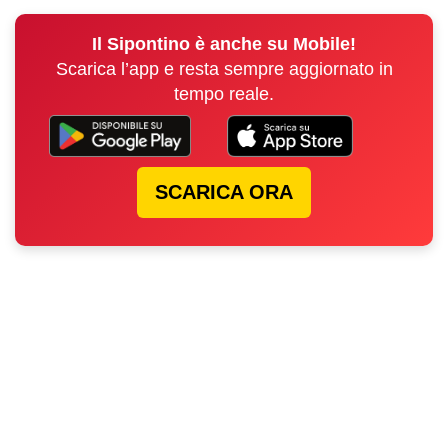
Il Sipontino è anche su Mobile!
Scarica l’app e resta sempre aggiornato in
tempo reale.
SCARICA ORA