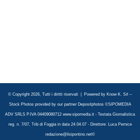
© Copyright 2026, Tutti i diritti riservati | Powered by
Know K. Srl
--
Stock Photos provided by our partner
Depositphotos
©SIPOMEDIA
ADV SRLS P.IVA 04409080712 www.sipomedia.it - Testata Giornalistica
reg. n. 7/07, Trib di Foggia in data 24.04.07 - Direttore: Luca Pernice
redazione@ilsipontino.net©