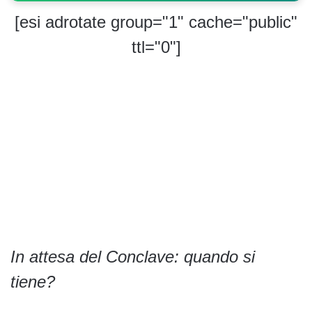
[esi adrotate group="1" cache="public"
ttl="0"]
In attesa del Conclave: quando si
tiene?