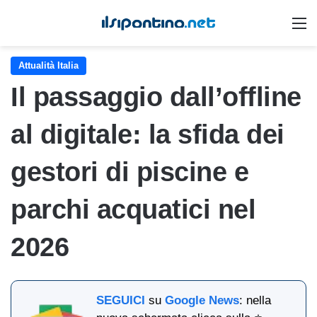
M
Attualità Italia
Il passaggio dall’offline
al digitale: la sfida dei
gestori di piscine e
parchi acquatici nel
2026
SEGUICI
su
Google News
: nella