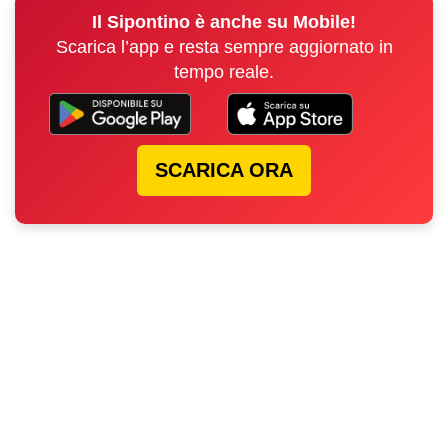
Il Sipontino è anche su Mobile!
Scarica l’app e resta sempre aggiornato in
tempo reale.
SCARICA ORA