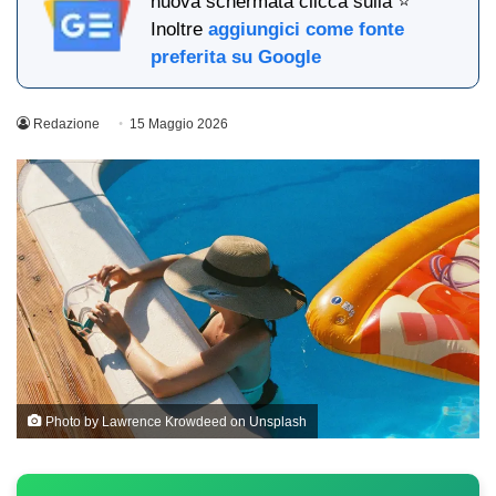
nuova schermata clicca sulla ⭐
Inoltre
aggiungici come fonte
preferita su Google
Redazione
15 Maggio 2026
Photo by
Lawrence Krowdeed
on
Unsplash