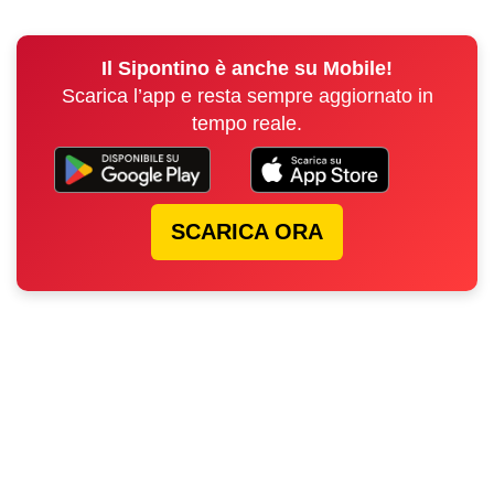
Il Sipontino è anche su Mobile!
Scarica l’app e resta sempre aggiornato in
tempo reale.
SCARICA ORA