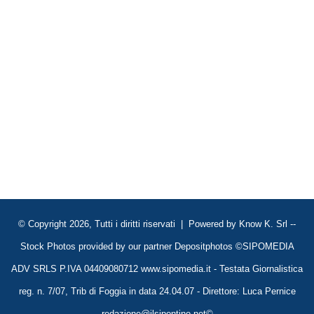
© Copyright 2026, Tutti i diritti riservati | Powered by
Know K. Srl
--
Stock Photos provided by our partner
Depositphotos
©SIPOMEDIA
ADV SRLS P.IVA 04409080712 www.sipomedia.it - Testata Giornalistica
reg. n. 7/07, Trib di Foggia in data 24.04.07 - Direttore: Luca Pernice
redazione@ilsipontino.net©