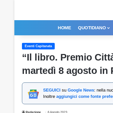
HOME
QUOTIDIANO
Eventi Capitanata
“Il libro. Premio Cit
martedì 8 agosto in
SEGUICI
su
Google News
: nella nu
Inoltre
aggiungici come fonte prefe
Redazione
6 Agosto 2023