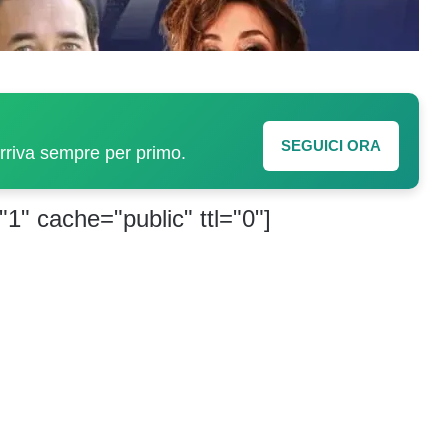
SEGUICI ORA
arriva sempre per primo.
"1" cache="public" ttl="0"]