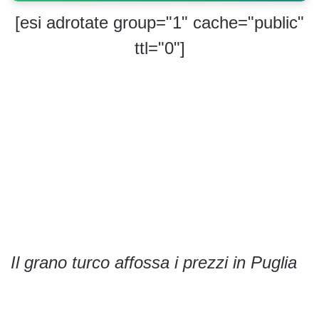
[esi adrotate group="1" cache="public"
ttl="0"]
Il grano turco affossa i prezzi in Puglia