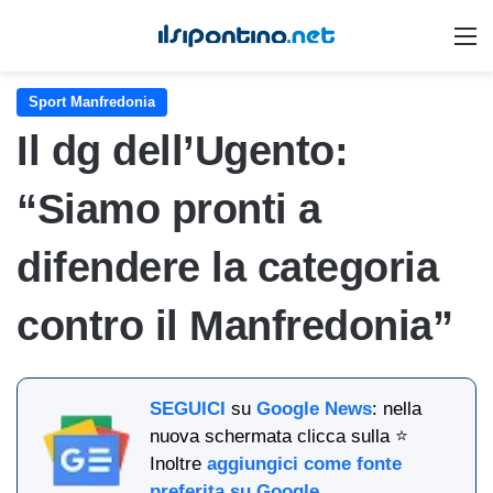
M
Sport Manfredonia
Il dg dell’Ugento:
“Siamo pronti a
difendere la categoria
contro il Manfredonia”
SEGUICI
su
Google News
: nella
nuova schermata clicca sulla ⭐
Inoltre
aggiungici come fonte
preferita su Google