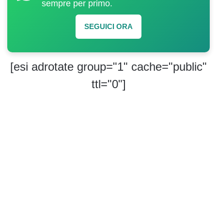
sempre per primo.
SEGUICI ORA
[esi adrotate group="1" cache="public"
ttl="0"]