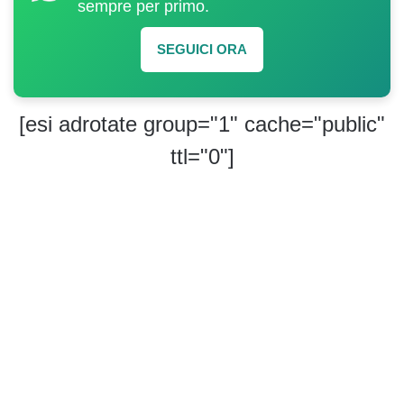
sempre per primo.
SEGUICI ORA
[esi adrotate group="1" cache="public"
ttl="0"]