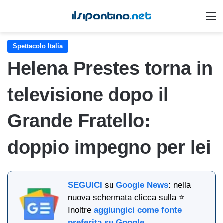
M
Spettacolo Italia
Helena Prestes torna in
televisione dopo il
Grande Fratello:
doppio impegno per lei
SEGUICI
su
Google News
: nella
nuova schermata clicca sulla ⭐
Inoltre
aggiungici come fonte
preferita su Google