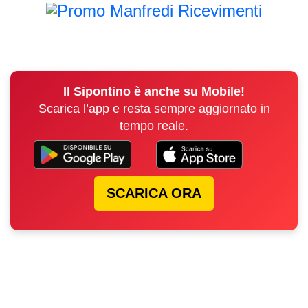
Il Sipontino è anche su Mobile!
Scarica l’app e resta sempre aggiornato in
tempo reale.
SCARICA ORA