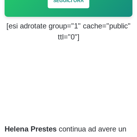
SEGUICI ORA
[esi adrotate group="1" cache="public"
ttl="0"]
Helena Prestes
continua ad avere un