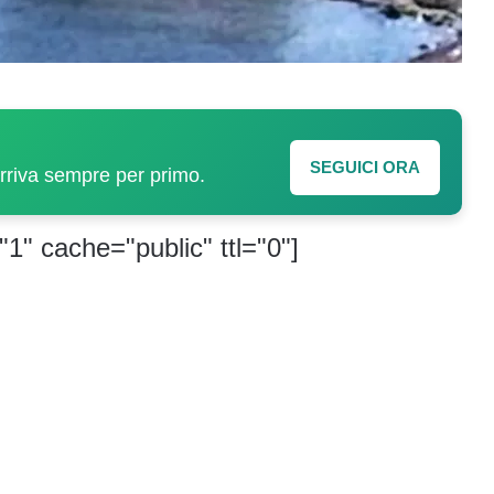
SEGUICI ORA
arriva sempre per primo.
"1" cache="public" ttl="0"]