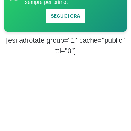
sempre per primo.
SEGUICI ORA
[esi adrotate group="1" cache="public"
ttl="0"]