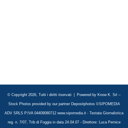
© Copyright 2026, Tutti i diritti riservati | Powered by
Know K. Srl
--
Stock Photos provided by our partner
Depositphotos
©SIPOMEDIA
ADV SRLS P.IVA 04409080712 www.sipomedia.it - Testata Giornalistica
reg. n. 7/07, Trib di Foggia in data 24.04.07 - Direttore: Luca Pernice