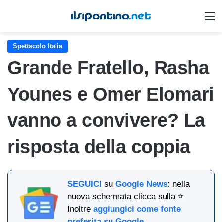
M
Spettacolo Italia
Grande Fratello, Rasha
Younes e Omer Elomari
vanno a convivere? La
risposta della coppia
SEGUICI
su
Google News
: nella
nuova schermata clicca sulla ⭐
Inoltre
aggiungici come fonte
preferita su Google