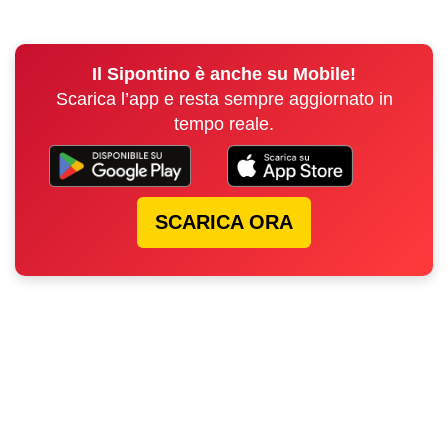
Il Sipontino è anche su Mobile!
Scarica l’app e resta sempre aggiornato in
tempo reale.
SCARICA ORA