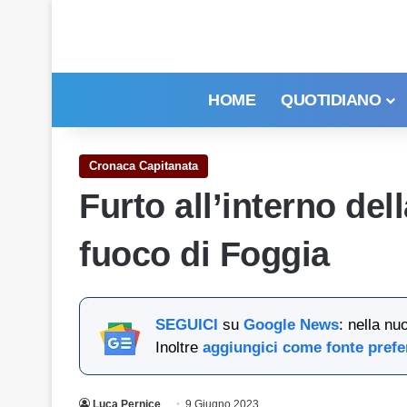
HOME
QUOTIDIANO
Cronaca Capitanata
Furto all’interno del
fuoco di Foggia
SEGUICI
su
Google News
: nella nu
Inoltre
aggiungici come fonte prefe
Luca Pernice
9 Giugno 2023