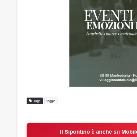
Tags
foggia
Il Sipontino è anche su Mobil