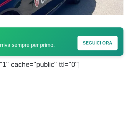
SEGUICI ORA
arriva sempre per primo.
"1" cache="public" ttl="0"]