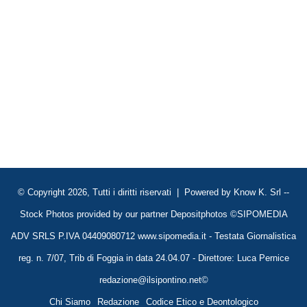
© Copyright 2026, Tutti i diritti riservati | Powered by
Know K. Srl
--
Stock Photos provided by our partner
Depositphotos
©SIPOMEDIA
ADV SRLS P.IVA 04409080712 www.sipomedia.it - Testata Giornalistica
reg. n. 7/07, Trib di Foggia in data 24.04.07 - Direttore: Luca Pernice
redazione@ilsipontino.net©
Chi Siamo
Redazione
Codice Etico e Deontologico