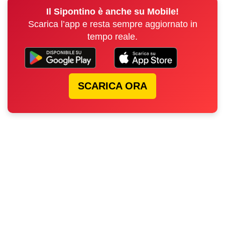
Il Sipontino è anche su Mobile!
Scarica l’app e resta sempre aggiornato in
tempo reale.
SCARICA ORA