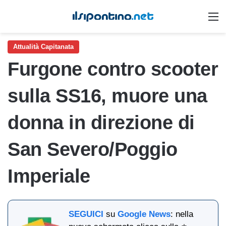
M
Attualità Capitanata
Furgone contro scooter
sulla SS16, muore una
donna in direzione di
San Severo/Poggio
Imperiale
SEGUICI
su
Google News
: nella