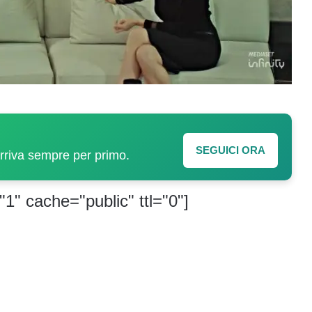
SEGUICI ORA
arriva sempre per primo.
"1" cache="public" ttl="0"]