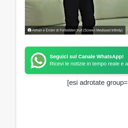
Alihan e Ender di Forbidden fruit (Screen Mediaset Infinity)
Seguici sul Canale WhatsApp!
Ricevi le notizie in tempo reale e 
[esi adrotate group=