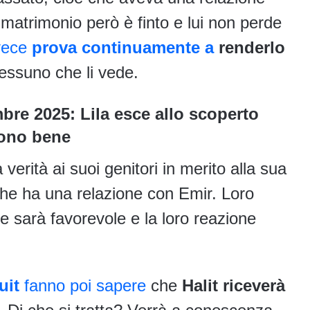
 matrimonio però è finto e lui non perde
nvece
prova continuamente a
renderlo
ssuno che li vede.
bre 2025: Lila esce allo scoperto
cono bene
a verità ai suoi genitori in merito alla sua
à che ha una relazione con Emir. Loro
sarà favorevole e la loro reazione
ruit
fanno poi sapere
che
Halit riceverà