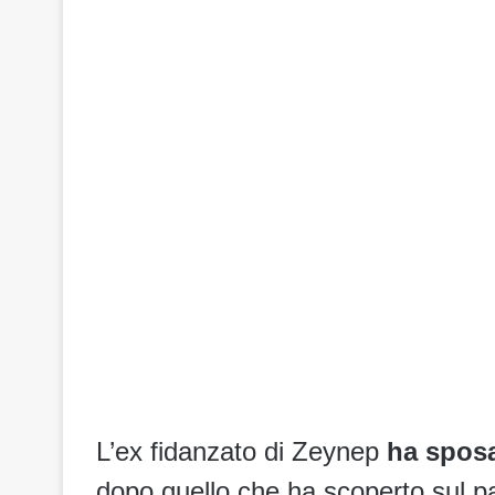
L’ex fidanzato di Zeynep
ha sposa
dopo quello che ha scoperto sul p