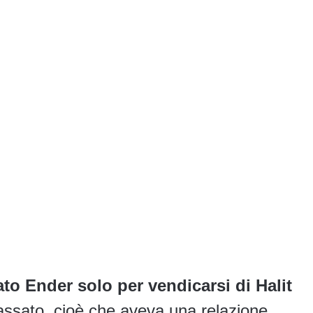
to Ender solo per vendicarsi di Halit
assato, cioè che aveva una relazione