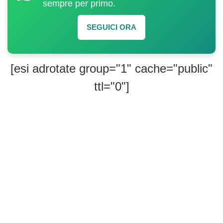
sempre per primo.
SEGUICI ORA
[esi adrotate group="1" cache="public"
ttl="0"]