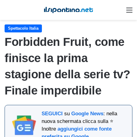
M
Spettacolo Italia
Forbidden Fruit, come
finisce la prima
stagione della serie tv?
Finale imperdibile
SEGUICI
su
Google News
: nella
nuova schermata clicca sulla ⭐
Inoltre
aggiungici come fonte
preferita su Google