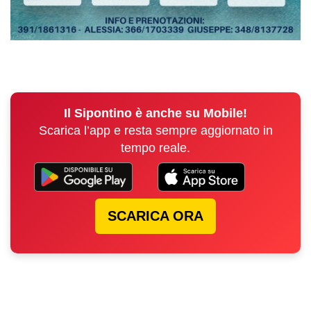
Il Sipontino è anche su Mobile!
Scarica l’app e resta sempre aggiornato in
tempo reale.
SCARICA ORA