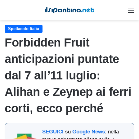
M
Spettacolo Italia
Forbidden Fruit
anticipazioni puntate
dal 7 all’11 luglio:
Alihan e Zeynep ai ferri
corti, ecco perché
SEGUICI
su
Google News
: nella