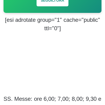
SEGUICI ORA
[esi adrotate group="1" cache="public"
ttl="0"]
SS. Messe: ore 6,00; 7,00; 8,00; 9,30 e