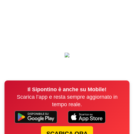
Il Sipontino è anche su Mobile!
Scarica l’app e resta sempre aggiornato in
tempo reale.
SCARICA ORA